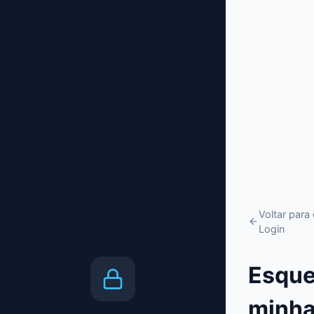
Voltar para 
Login
Esque
minh