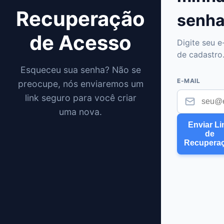
Recuperação
senh
de Acesso
Digite seu e
de cadastro
Esqueceu sua senha? Não se
E-MAIL
preocupe, nós enviaremos um
link seguro para você criar
uma nova.
Enviar Li
de
Recupera